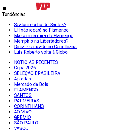
Tendências
:
Scaloni sonho do Santos?
LH não jogará no Flamengo
Malcom na mira do Flamengo
Memphis na Libertadores?
Diniz é criticado no Corinthians
Luís Roberto volta à Globo
NOTÍCIAS RECENTES
Copa 2026
SELEÇÃO BRASILEIRA
Apostas
Mercado da Bola
FLAMENGO
SANTOS
PALMEIRAS
CORINTHIANS
AO VIVO
GRÊMIO
SĀO PAULO
VASCO