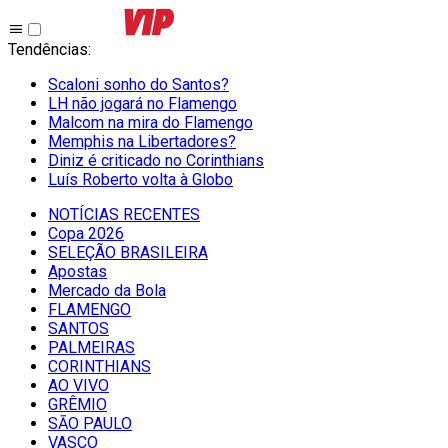
Tendências
:
Scaloni sonho do Santos?
LH não jogará no Flamengo
Malcom na mira do Flamengo
Memphis na Libertadores?
Diniz é criticado no Corinthians
Luís Roberto volta à Globo
NOTÍCIAS RECENTES
Copa 2026
SELEÇÃO BRASILEIRA
Apostas
Mercado da Bola
FLAMENGO
SANTOS
PALMEIRAS
CORINTHIANS
AO VIVO
GRÊMIO
SĀO PAULO
VASCO