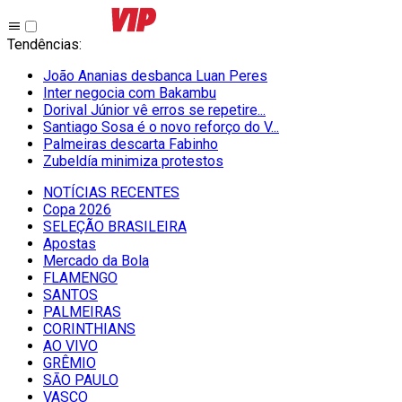
Tendências
:
João Ananias desbanca Luan Peres
Inter negocia com Bakambu
Dorival Júnior vê erros se repetire...
Santiago Sosa é o novo reforço do V...
Palmeiras descarta Fabinho
Zubeldía minimiza protestos
NOTÍCIAS RECENTES
Copa 2026
SELEÇÃO BRASILEIRA
Apostas
Mercado da Bola
FLAMENGO
SANTOS
PALMEIRAS
CORINTHIANS
AO VIVO
GRÊMIO
SĀO PAULO
VASCO