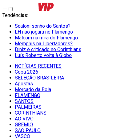
Tendências
:
Scaloni sonho do Santos?
LH não jogará no Flamengo
Malcom na mira do Flamengo
Memphis na Libertadores?
Diniz é criticado no Corinthians
Luís Roberto volta à Globo
NOTÍCIAS RECENTES
Copa 2026
SELEÇÃO BRASILEIRA
Apostas
Mercado da Bola
FLAMENGO
SANTOS
PALMEIRAS
CORINTHIANS
AO VIVO
GRÊMIO
SĀO PAULO
VASCO