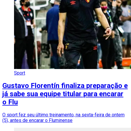
Sport
Gustavo Florentín finaliza preparação e
já sabe sua equipe titular para encarar
o Flu
O sport fez seu último treinamento, na sexta-feira de ontem
(5), antes de encarar o Fluminense