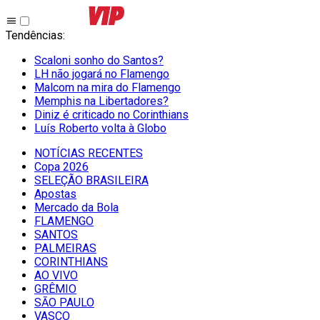
Tendências
:
Scaloni sonho do Santos?
LH não jogará no Flamengo
Malcom na mira do Flamengo
Memphis na Libertadores?
Diniz é criticado no Corinthians
Luís Roberto volta à Globo
NOTÍCIAS RECENTES
Copa 2026
SELEÇÃO BRASILEIRA
Apostas
Mercado da Bola
FLAMENGO
SANTOS
PALMEIRAS
CORINTHIANS
AO VIVO
GRÊMIO
SĀO PAULO
VASCO