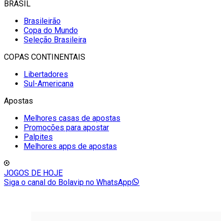
BRASIL
Brasileirão
Copa do Mundo
Seleção Brasileira
COPAS CONTINENTAIS
Libertadores
Sul-Americana
Apostas
Melhores casas de apostas
Promoções para apostar
Palpites
Melhores apps de apostas
JOGOS DE HOJE
Siga o canal do Bolavip no WhatsApp