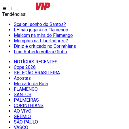
Tendências
:
Scaloni sonho do Santos?
LH não jogará no Flamengo
Malcom na mira do Flamengo
Memphis na Libertadores?
Diniz é criticado no Corinthians
Luís Roberto volta à Globo
NOTÍCIAS RECENTES
Copa 2026
SELEÇÃO BRASILEIRA
Apostas
Mercado da Bola
FLAMENGO
SANTOS
PALMEIRAS
CORINTHIANS
AO VIVO
GRÊMIO
SĀO PAULO
VASCO