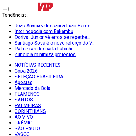
Tendências
:
João Ananias desbanca Luan Peres
Inter negocia com Bakambu
Dorival Júnior vê erros se repetire...
Santiago Sosa é o novo reforço do V...
Palmeiras descarta Fabinho
Zubeldía minimiza protestos
NOTÍCIAS RECENTES
Copa 2026
SELEÇÃO BRASILEIRA
Apostas
Mercado da Bola
FLAMENGO
SANTOS
PALMEIRAS
CORINTHIANS
AO VIVO
GRÊMIO
SĀO PAULO
VASCO