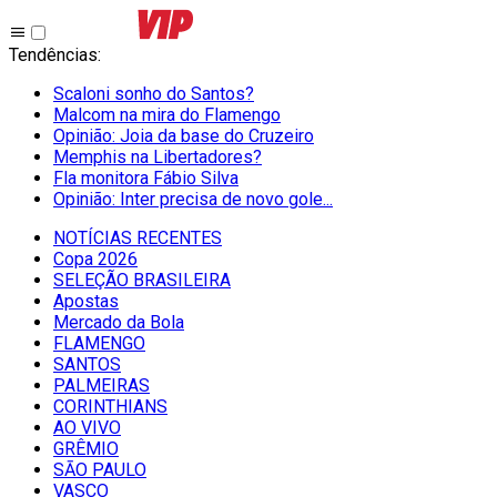
Tendências
:
Scaloni sonho do Santos?
Malcom na mira do Flamengo
Opinião: Joia da base do Cruzeiro
Memphis na Libertadores?
Fla monitora Fábio Silva
Opinião: Inter precisa de novo gole...
NOTÍCIAS RECENTES
Copa 2026
SELEÇÃO BRASILEIRA
Apostas
Mercado da Bola
FLAMENGO
SANTOS
PALMEIRAS
CORINTHIANS
AO VIVO
GRÊMIO
SĀO PAULO
VASCO