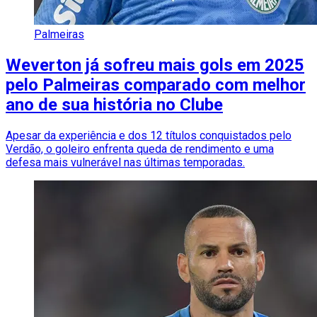
Palmeiras
Weverton já sofreu mais gols em 2025
pelo Palmeiras comparado com melhor
ano de sua história no Clube
Apesar da experiência e dos 12 títulos conquistados pelo
Verdão, o goleiro enfrenta queda de rendimento e uma
defesa mais vulnerável nas últimas temporadas.