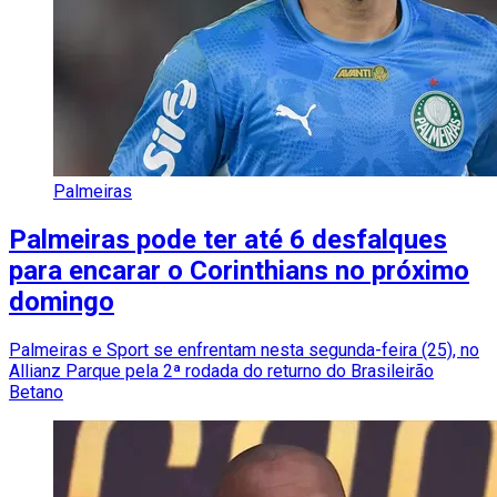
Palmeiras
Palmeiras pode ter até 6 desfalques
para encarar o Corinthians no próximo
domingo
Palmeiras e Sport se enfrentam nesta segunda-feira (25), no
Allianz Parque pela 2ª rodada do returno do Brasileirão
Betano