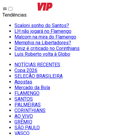
Tendências
:
Scaloni sonho do Santos?
LH não jogará no Flamengo
Malcom na mira do Flamengo
Memphis na Libertadores?
Diniz é criticado no Corinthians
Luís Roberto volta à Globo
NOTÍCIAS RECENTES
Copa 2026
SELEÇÃO BRASILEIRA
Apostas
Mercado da Bola
FLAMENGO
SANTOS
PALMEIRAS
CORINTHIANS
AO VIVO
GRÊMIO
SĀO PAULO
VASCO