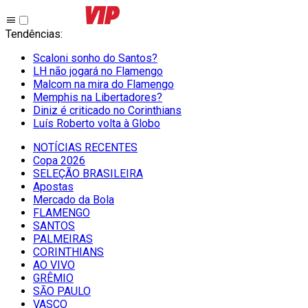
Tendências
:
Scaloni sonho do Santos?
LH não jogará no Flamengo
Malcom na mira do Flamengo
Memphis na Libertadores?
Diniz é criticado no Corinthians
Luís Roberto volta à Globo
NOTÍCIAS RECENTES
Copa 2026
SELEÇÃO BRASILEIRA
Apostas
Mercado da Bola
FLAMENGO
SANTOS
PALMEIRAS
CORINTHIANS
AO VIVO
GRÊMIO
SĀO PAULO
VASCO