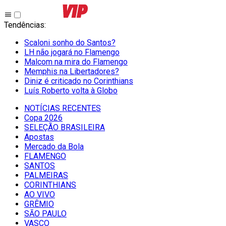
Tendências
:
Scaloni sonho do Santos?
LH não jogará no Flamengo
Malcom na mira do Flamengo
Memphis na Libertadores?
Diniz é criticado no Corinthians
Luís Roberto volta à Globo
NOTÍCIAS RECENTES
Copa 2026
SELEÇÃO BRASILEIRA
Apostas
Mercado da Bola
FLAMENGO
SANTOS
PALMEIRAS
CORINTHIANS
AO VIVO
GRÊMIO
SĀO PAULO
VASCO