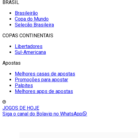
BRASIL
Brasileirão
Copa do Mundo
Seleção Brasileira
COPAS CONTINENTAIS
Libertadores
Sul-Americana
Apostas
Melhores casas de apostas
Promoções para apostar
Palpites
Melhores apps de apostas
JOGOS DE HOJE
Siga o canal do Bolavip no WhatsApp