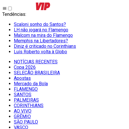
Tendências
:
Scaloni sonho do Santos?
LH não jogará no Flamengo
Malcom na mira do Flamengo
Memphis na Libertadores?
Diniz é criticado no Corinthians
Luís Roberto volta à Globo
NOTÍCIAS RECENTES
Copa 2026
SELEÇÃO BRASILEIRA
Apostas
Mercado da Bola
FLAMENGO
SANTOS
PALMEIRAS
CORINTHIANS
AO VIVO
GRÊMIO
SĀO PAULO
VASCO