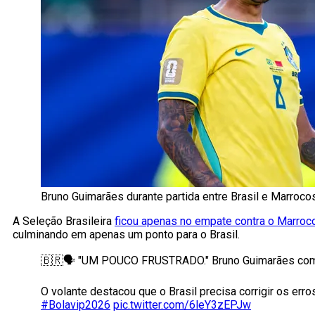
Bruno Guimarães durante partida entre Brasil e Marroco
A Seleção Brasileira
ficou apenas no empate contra o Marroc
culminando em apenas um ponto para o Brasil.
🇧🇷🗣️ "UM POUCO FRUSTRADO." Bruno Guimarães comen
O volante destacou que o Brasil precisa corrigir os err
#Bolavip2026
pic.twitter.com/6leY3zEPJw