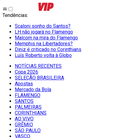
Tendências
:
Scaloni sonho do Santos?
LH não jogará no Flamengo
Malcom na mira do Flamengo
Memphis na Libertadores?
Diniz é criticado no Corinthians
Luís Roberto volta à Globo
NOTÍCIAS RECENTES
Copa 2026
SELEÇÃO BRASILEIRA
Apostas
Mercado da Bola
FLAMENGO
SANTOS
PALMEIRAS
CORINTHIANS
AO VIVO
GRÊMIO
SĀO PAULO
VASCO