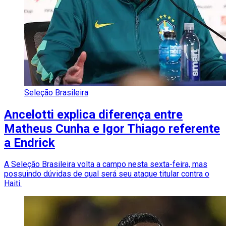
Seleção Brasileira
Ancelotti explica diferença entre
Matheus Cunha e Igor Thiago referente
a Endrick
A Seleção Brasileira volta a campo nesta sexta-feira, mas
possuindo dúvidas de qual será seu ataque titular contra o
Haiti.