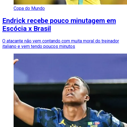
Copa do Mundo
Endrick recebe pouco minutagem em
Escócia x Brasil
O atacante não vem contando com muita moral do treinador
italiano e vem tendo poucos minutos