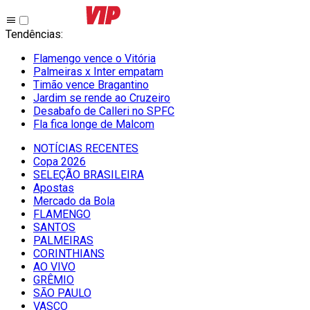
Tendências
:
Flamengo vence o Vitória
Palmeiras x Inter empatam
Timão vence Bragantino
Jardim se rende ao Cruzeiro
Desabafo de Calleri no SPFC
Fla fica longe de Malcom
NOTÍCIAS RECENTES
Copa 2026
SELEÇÃO BRASILEIRA
Apostas
Mercado da Bola
FLAMENGO
SANTOS
PALMEIRAS
CORINTHIANS
AO VIVO
GRÊMIO
SĀO PAULO
VASCO