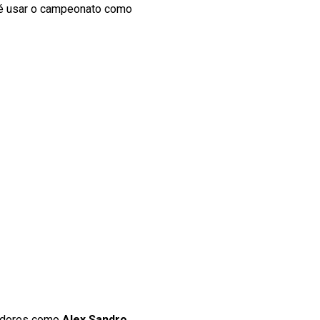
ia é usar o campeonato como
gadores como
Alex Sandro,