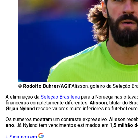
©
Rodolfo Buhrer/AGIF
Alisson, goleiro da Seleção Br
A eliminação da
Seleção Brasileira
para a Noruega nas oitava
financeiras completamente diferentes.
Alisson
, titular do B
Ørjan Nyland
recebe valores muito inferiores no futebol euro
Os números mostram um contraste expressivo. Alisson rece
ano
. Já Nyland tem vencimentos estimados em
1,5 milhão 
+
Siga-nos em