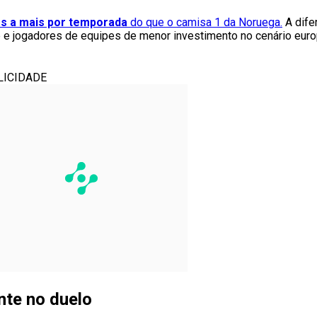
es a mais por temporada
do que o camisa 1 da Noruega.
A dife
e e jogadores de equipes de menor investimento no cenário euro
LICIDADE
nte no duelo