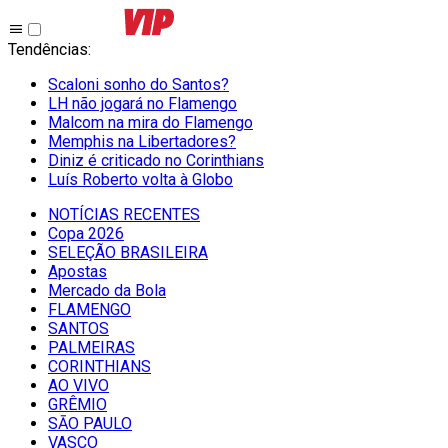
Tendências
:
Scaloni sonho do Santos?
LH não jogará no Flamengo
Malcom na mira do Flamengo
Memphis na Libertadores?
Diniz é criticado no Corinthians
Luís Roberto volta à Globo
NOTÍCIAS RECENTES
Copa 2026
SELEÇÃO BRASILEIRA
Apostas
Mercado da Bola
FLAMENGO
SANTOS
PALMEIRAS
CORINTHIANS
AO VIVO
GRÊMIO
SĀO PAULO
VASCO