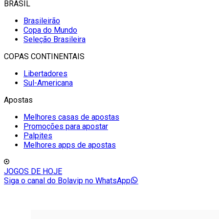
BRASIL
Brasileirão
Copa do Mundo
Seleção Brasileira
COPAS CONTINENTAIS
Libertadores
Sul-Americana
Apostas
Melhores casas de apostas
Promoções para apostar
Palpites
Melhores apps de apostas
JOGOS DE HOJE
Siga o canal do Bolavip no WhatsApp