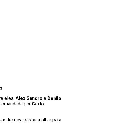
es
re eles,
Alex Sandro
e
Danilo
e comandada por
Carlo
ão técnica passe a olhar para