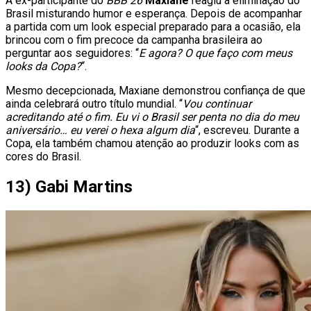
A ex-participante do
BBB 26
Maxiane
reagiu à eliminação do
Brasil misturando humor e esperança. Depois de acompanhar
a partida com um look especial preparado para a ocasião, ela
brincou com o fim precoce da campanha brasileira ao
perguntar aos seguidores: “
E agora? O que faço com meus
looks da Copa?
“.
Mesmo decepcionada, Maxiane demonstrou confiança de que
ainda celebrará outro título mundial. “
Vou continuar
acreditando até o fim. Eu vi o Brasil ser penta no dia do meu
aniversário… eu verei o hexa algum dia
“, escreveu. Durante a
Copa, ela também chamou atenção ao produzir looks com as
cores do Brasil.
13) Gabi Martins