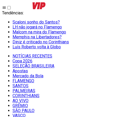
Tendências
:
Scaloni sonho do Santos?
LH não jogará no Flamengo
Malcom na mira do Flamengo
Memphis na Libertadores?
Diniz é criticado no Corinthians
Luís Roberto volta à Globo
NOTÍCIAS RECENTES
Copa 2026
SELEÇÃO BRASILEIRA
Apostas
Mercado da Bola
FLAMENGO
SANTOS
PALMEIRAS
CORINTHIANS
AO VIVO
GRÊMIO
SĀO PAULO
VASCO