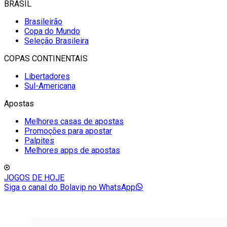
BRASIL
Brasileirão
Copa do Mundo
Seleção Brasileira
COPAS CONTINENTAIS
Libertadores
Sul-Americana
Apostas
Melhores casas de apostas
Promoções para apostar
Palpites
Melhores apps de apostas
JOGOS DE HOJE
Siga o canal do Bolavip no WhatsApp