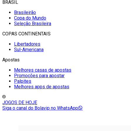
BRASIL
Brasileirão
Copa do Mundo
Seleção Brasileira
COPAS CONTINENTAIS
Libertadores
Sul-Americana
Apostas
Melhores casas de apostas
Promoções para apostar
Palpites
Melhores apps de apostas
JOGOS DE HOJE
Siga o canal do Bolavip no WhatsApp