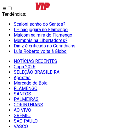
Tendências
:
Scaloni sonho do Santos?
LH não jogará no Flamengo
Malcom na mira do Flamengo
Memphis na Libertadores?
Diniz é criticado no Corinthians
Luís Roberto volta à Globo
NOTÍCIAS RECENTES
Copa 2026
SELEÇÃO BRASILEIRA
Apostas
Mercado da Bola
FLAMENGO
SANTOS
PALMEIRAS
CORINTHIANS
AO VIVO
GRÊMIO
SĀO PAULO
VASCO