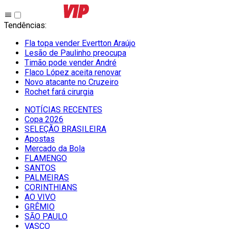
Tendências
:
Fla topa vender Evertton Araújo
Lesão de Paulinho preocupa
Timão pode vender André
Flaco López aceita renovar
Novo atacante no Cruzeiro
Rochet fará cirurgia
NOTÍCIAS RECENTES
Copa 2026
SELEÇÃO BRASILEIRA
Apostas
Mercado da Bola
FLAMENGO
SANTOS
PALMEIRAS
CORINTHIANS
AO VIVO
GRÊMIO
SĀO PAULO
VASCO