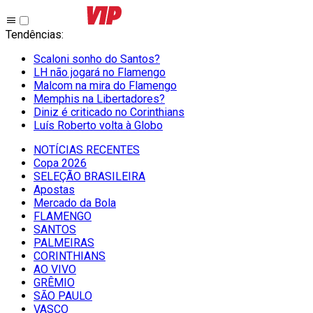
Tendências
:
Scaloni sonho do Santos?
LH não jogará no Flamengo
Malcom na mira do Flamengo
Memphis na Libertadores?
Diniz é criticado no Corinthians
Luís Roberto volta à Globo
NOTÍCIAS RECENTES
Copa 2026
SELEÇÃO BRASILEIRA
Apostas
Mercado da Bola
FLAMENGO
SANTOS
PALMEIRAS
CORINTHIANS
AO VIVO
GRÊMIO
SĀO PAULO
VASCO