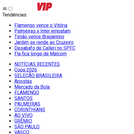
Tendências
:
Flamengo vence o Vitória
Palmeiras x Inter empatam
Timão vence Bragantino
Jardim se rende ao Cruzeiro
Desabafo de Calleri no SPFC
Fla fica longe de Malcom
NOTÍCIAS RECENTES
Copa 2026
SELEÇÃO BRASILEIRA
Apostas
Mercado da Bola
FLAMENGO
SANTOS
PALMEIRAS
CORINTHIANS
AO VIVO
GRÊMIO
SĀO PAULO
VASCO