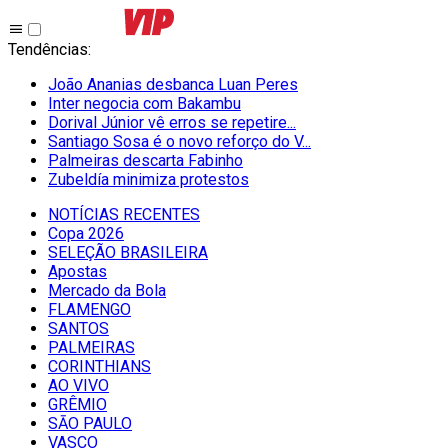
Tendências
:
João Ananias desbanca Luan Peres
Inter negocia com Bakambu
Dorival Júnior vê erros se repetire...
Santiago Sosa é o novo reforço do V...
Palmeiras descarta Fabinho
Zubeldía minimiza protestos
NOTÍCIAS RECENTES
Copa 2026
SELEÇÃO BRASILEIRA
Apostas
Mercado da Bola
FLAMENGO
SANTOS
PALMEIRAS
CORINTHIANS
AO VIVO
GRÊMIO
SĀO PAULO
VASCO