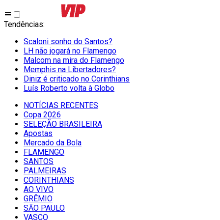
Tendências
:
Scaloni sonho do Santos?
LH não jogará no Flamengo
Malcom na mira do Flamengo
Memphis na Libertadores?
Diniz é criticado no Corinthians
Luís Roberto volta à Globo
NOTÍCIAS RECENTES
Copa 2026
SELEÇÃO BRASILEIRA
Apostas
Mercado da Bola
FLAMENGO
SANTOS
PALMEIRAS
CORINTHIANS
AO VIVO
GRÊMIO
SĀO PAULO
VASCO