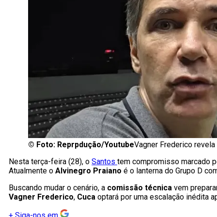
©
Foto: Reprpdução/Youtube
Vagner Frederico revela
Nesta terça-feira (28), o
Santos
tem compromisso marcado pel
Atualmente o
Alvinegro Praiano
é o lanterna do Grupo D co
Buscando mudar o cenário, a
comissão técnica
vem preparan
Vagner Frederico
,
Cuca
optará por uma escalação inédita a
+
Siga-nos em