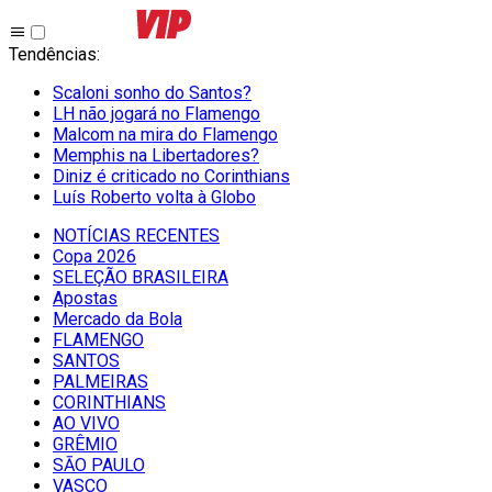
Tendências
:
Scaloni sonho do Santos?
LH não jogará no Flamengo
Malcom na mira do Flamengo
Memphis na Libertadores?
Diniz é criticado no Corinthians
Luís Roberto volta à Globo
NOTÍCIAS RECENTES
Copa 2026
SELEÇÃO BRASILEIRA
Apostas
Mercado da Bola
FLAMENGO
SANTOS
PALMEIRAS
CORINTHIANS
AO VIVO
GRÊMIO
SĀO PAULO
VASCO