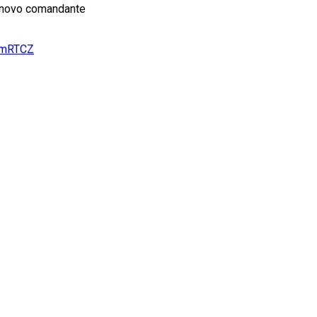
O novo comandante
axmRTCZ