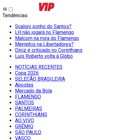
Tendências
:
Scaloni sonho do Santos?
LH não jogará no Flamengo
Malcom na mira do Flamengo
Memphis na Libertadores?
Diniz é criticado no Corinthians
Luís Roberto volta à Globo
NOTÍCIAS RECENTES
Copa 2026
SELEÇÃO BRASILEIRA
Apostas
Mercado da Bola
FLAMENGO
SANTOS
PALMEIRAS
CORINTHIANS
AO VIVO
GRÊMIO
SĀO PAULO
VASCO