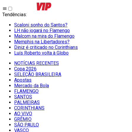
Tendências
:
Scaloni sonho do Santos?
LH não jogará no Flamengo
Malcom na mira do Flamengo
Memphis na Libertadores?
Diniz é criticado no Corinthians
Luís Roberto volta à Globo
NOTÍCIAS RECENTES
Copa 2026
SELEÇÃO BRASILEIRA
Apostas
Mercado da Bola
FLAMENGO
SANTOS
PALMEIRAS
CORINTHIANS
AO VIVO
GRÊMIO
SĀO PAULO
VASCO