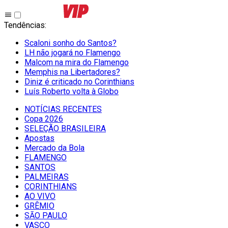
Tendências
:
Scaloni sonho do Santos?
LH não jogará no Flamengo
Malcom na mira do Flamengo
Memphis na Libertadores?
Diniz é criticado no Corinthians
Luís Roberto volta à Globo
NOTÍCIAS RECENTES
Copa 2026
SELEÇÃO BRASILEIRA
Apostas
Mercado da Bola
FLAMENGO
SANTOS
PALMEIRAS
CORINTHIANS
AO VIVO
GRÊMIO
SĀO PAULO
VASCO