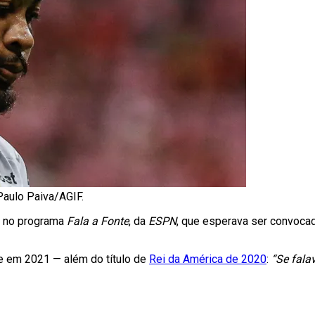
Paulo Paiva/AGIF.
u no programa
Fala a Fonte
, da
ESPN
, que esperava ser convocad
xe em 2021 — além do título de
Rei da América de 2020
:
“Se fala