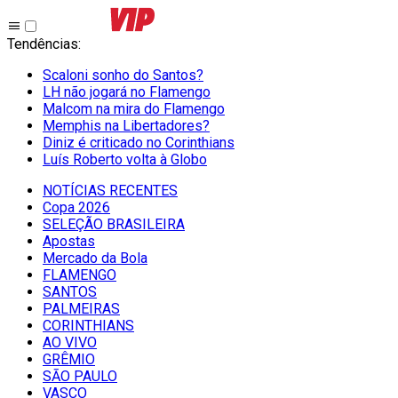
Tendências
:
Scaloni sonho do Santos?
LH não jogará no Flamengo
Malcom na mira do Flamengo
Memphis na Libertadores?
Diniz é criticado no Corinthians
Luís Roberto volta à Globo
NOTÍCIAS RECENTES
Copa 2026
SELEÇÃO BRASILEIRA
Apostas
Mercado da Bola
FLAMENGO
SANTOS
PALMEIRAS
CORINTHIANS
AO VIVO
GRÊMIO
SĀO PAULO
VASCO