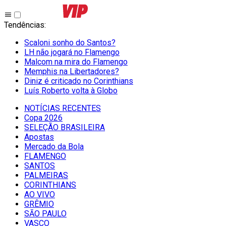
Tendências
:
Scaloni sonho do Santos?
LH não jogará no Flamengo
Malcom na mira do Flamengo
Memphis na Libertadores?
Diniz é criticado no Corinthians
Luís Roberto volta à Globo
NOTÍCIAS RECENTES
Copa 2026
SELEÇÃO BRASILEIRA
Apostas
Mercado da Bola
FLAMENGO
SANTOS
PALMEIRAS
CORINTHIANS
AO VIVO
GRÊMIO
SĀO PAULO
VASCO