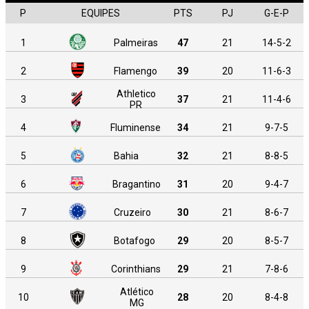
P
EQUIPES
PTS
PJ
G-E-P
1
Palmeiras
47
21
14-5-2
2
Flamengo
39
20
11-6-3
Athletico
3
37
21
11-4-6
PR
4
Fluminense
34
21
9-7-5
5
Bahia
32
21
8-8-5
6
Bragantino
31
20
9-4-7
7
Cruzeiro
30
21
8-6-7
8
Botafogo
29
20
8-5-7
9
Corinthians
29
21
7-8-6
Atlético
10
28
20
8-4-8
MG