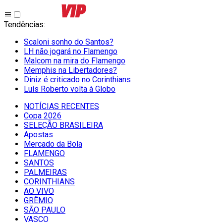
Tendências
:
Scaloni sonho do Santos?
LH não jogará no Flamengo
Malcom na mira do Flamengo
Memphis na Libertadores?
Diniz é criticado no Corinthians
Luís Roberto volta à Globo
NOTÍCIAS RECENTES
Copa 2026
SELEÇÃO BRASILEIRA
Apostas
Mercado da Bola
FLAMENGO
SANTOS
PALMEIRAS
CORINTHIANS
AO VIVO
GRÊMIO
SĀO PAULO
VASCO