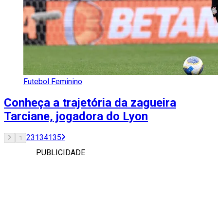
Futebol Feminino
Conheça a trajetória da zagueira
Tarciane, jogadora do Lyon
2
3
134
135
1
PUBLICIDADE