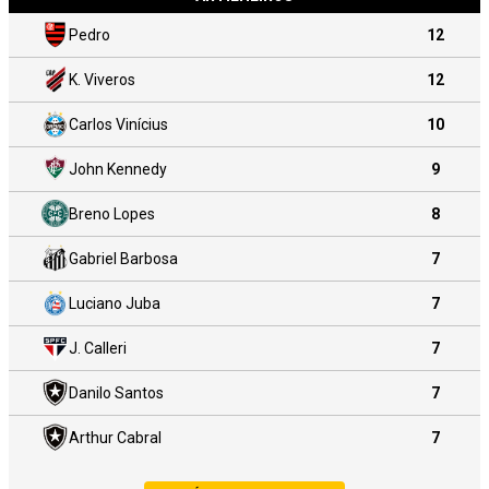
Pedro
12
K. Viveros
12
Carlos Vinícius
10
John Kennedy
9
Breno Lopes
8
Gabriel Barbosa
7
Luciano Juba
7
J. Calleri
7
Danilo Santos
7
Arthur Cabral
7