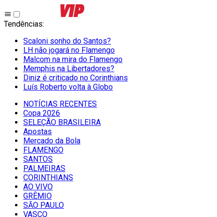
Tendências
:
Scaloni sonho do Santos?
LH não jogará no Flamengo
Malcom na mira do Flamengo
Memphis na Libertadores?
Diniz é criticado no Corinthians
Luís Roberto volta à Globo
NOTÍCIAS RECENTES
Copa 2026
SELEÇÃO BRASILEIRA
Apostas
Mercado da Bola
FLAMENGO
SANTOS
PALMEIRAS
CORINTHIANS
AO VIVO
GRÊMIO
SĀO PAULO
VASCO