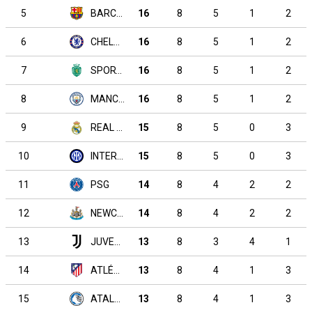
5
BARCELONA
16
8
5
1
2
6
CHELSEA
16
8
5
1
2
7
SPORTING CP
16
8
5
1
2
8
MANCHESTER CITY
16
8
5
1
2
9
REAL MADRID
15
8
5
0
3
10
INTERNAZIONALE
15
8
5
0
3
11
PSG
14
8
4
2
2
12
NEWCASTLE UNITED
14
8
4
2
2
13
JUVENTUS
13
8
3
4
1
14
ATLÉTICO DE MADRID
13
8
4
1
3
15
ATALANTA
13
8
4
1
3