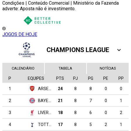
Condições | Conteúdo Comercial | Ministério da Fazenda
adverte: Aposta não é investimento.
JOGOS DE HOJE
CHAMPIONS LEAGUE
CALENDÁRIO
TABELA
NOTÍCIAS
P
EQUIPES
PTS
PJ
PG
PE
PP
1
ARSENAL
24
8
8
0
0
2
BAYERN MÜNCHEN
21
8
7
0
1
3
LIVERPOOL
18
8
6
0
2
4
TOTTENHAM HOTSPUR
17
8
5
2
1