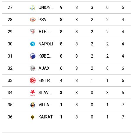
27
UNION SAINT-GILLOISE
9
8
3
0
5
28
PSV
8
8
2
2
4
29
ATHLETIC CLUB
8
8
2
2
4
30
NAPOLI
8
8
2
2
4
31
KØBENHAVN
8
8
2
2
4
32
AJAX
6
8
2
0
6
33
EINTRACHT FRANKFURT
4
8
1
1
6
34
SLAVIA PRAHA
3
8
0
3
5
35
VILLARREAL
1
8
0
1
7
36
KAIRAT
1
8
0
1
7