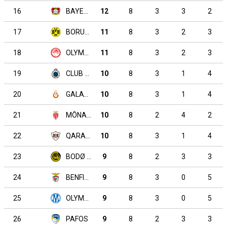
16
BAYER LEVERKUSEN
12
8
3
3
2
17
BORUSSIA DORTMUND
11
8
3
2
3
18
OLYMPIAKOS PIRAEUS
11
8
3
2
3
19
CLUB BRUGGE
10
8
3
1
4
20
GALATASARAY
10
8
3
1
4
21
MÔNACO
10
8
2
4
2
22
QARABAĞ
10
8
3
1
4
23
BODØ / GLIMT
9
8
2
3
3
24
BENFICA
9
8
3
0
5
25
OLYMPIQUE MARSEILLE
9
8
3
0
5
26
PAFOS
9
8
2
3
3