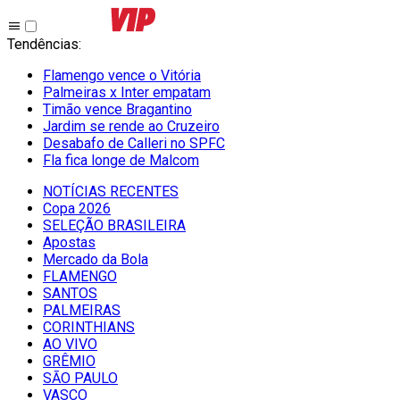
Tendências
:
Flamengo vence o Vitória
Palmeiras x Inter empatam
Timão vence Bragantino
Jardim se rende ao Cruzeiro
Desabafo de Calleri no SPFC
Fla fica longe de Malcom
NOTÍCIAS RECENTES
Copa 2026
SELEÇÃO BRASILEIRA
Apostas
Mercado da Bola
FLAMENGO
SANTOS
PALMEIRAS
CORINTHIANS
AO VIVO
GRÊMIO
SĀO PAULO
VASCO