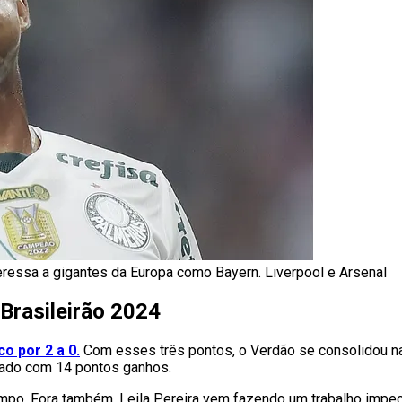
teressa a gigantes da Europa como Bayern. Liverpool e Arsenal
Brasileirão 2024
o por 2 a 0.
Com esses três pontos, o Verdão se consolidou na
ocado com 14 pontos ganhos.
mpo. Fora também. Leila Pereira vem fazendo um trabalho impec