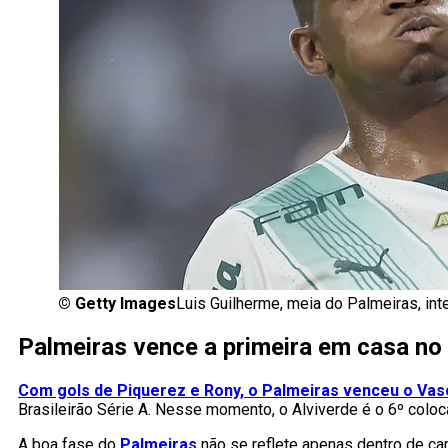
©
Getty Images
Luis Guilherme, meia do Palmeiras, in
Palmeiras vence a primeira em casa no 
Com gols de Piquerez e Rony, o Palmeiras venceu o Vasc
Brasileirão Série A. Nesse momento, o Alviverde é o 6º col
A boa fase do
Palmeiras
não se reflete apenas dentro de ca