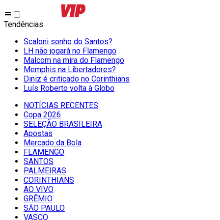
Tendências
:
Scaloni sonho do Santos?
LH não jogará no Flamengo
Malcom na mira do Flamengo
Memphis na Libertadores?
Diniz é criticado no Corinthians
Luís Roberto volta à Globo
NOTÍCIAS RECENTES
Copa 2026
SELEÇÃO BRASILEIRA
Apostas
Mercado da Bola
FLAMENGO
SANTOS
PALMEIRAS
CORINTHIANS
AO VIVO
GRÊMIO
SĀO PAULO
VASCO