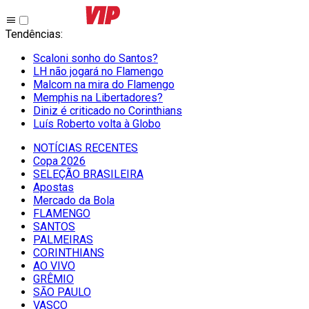
Tendências
:
Scaloni sonho do Santos?
LH não jogará no Flamengo
Malcom na mira do Flamengo
Memphis na Libertadores?
Diniz é criticado no Corinthians
Luís Roberto volta à Globo
NOTÍCIAS RECENTES
Copa 2026
SELEÇÃO BRASILEIRA
Apostas
Mercado da Bola
FLAMENGO
SANTOS
PALMEIRAS
CORINTHIANS
AO VIVO
GRÊMIO
SĀO PAULO
VASCO