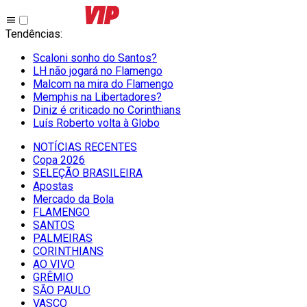
Tendências
:
Scaloni sonho do Santos?
LH não jogará no Flamengo
Malcom na mira do Flamengo
Memphis na Libertadores?
Diniz é criticado no Corinthians
Luís Roberto volta à Globo
NOTÍCIAS RECENTES
Copa 2026
SELEÇÃO BRASILEIRA
Apostas
Mercado da Bola
FLAMENGO
SANTOS
PALMEIRAS
CORINTHIANS
AO VIVO
GRÊMIO
SĀO PAULO
VASCO