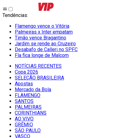
Tendências
:
Flamengo vence o Vitória
Palmeiras x Inter empatam
Timão vence Bragantino
Jardim se rende ao Cruzeiro
Desabafo de Calleri no SPFC
Fla fica longe de Malcom
NOTÍCIAS RECENTES
Copa 2026
SELEÇÃO BRASILEIRA
Apostas
Mercado da Bola
FLAMENGO
SANTOS
PALMEIRAS
CORINTHIANS
AO VIVO
GRÊMIO
SĀO PAULO
VASCO