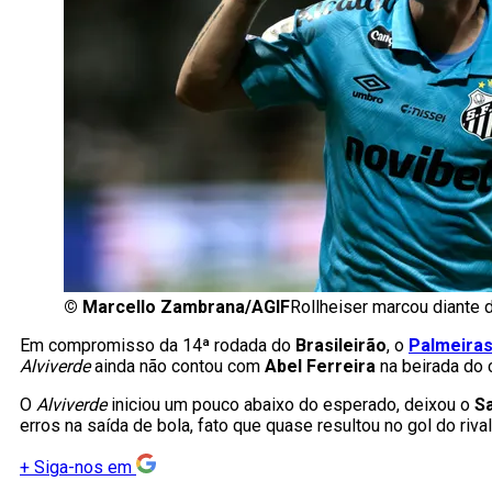
©
Marcello Zambrana/AGIF
Rollheiser marcou diante 
Em compromisso da 14ª rodada do
Brasileirão
, o
Palmeiras
Alviverde
ainda não contou com
Abel Ferreira
na beirada do
O
Alviverde
iniciou um pouco abaixo do esperado, deixou o
S
erros na saída de bola, fato que quase resultou no gol do rival
+
Siga-nos em