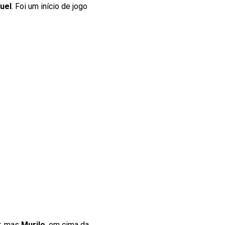
uel
. Foi um início de jogo
ar, mas
Murilo
, em cima da