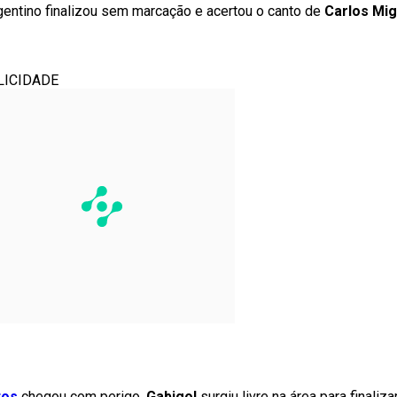
rgentino finalizou sem marcação e acertou o canto de
Carlos Mig
LICIDADE
tos
chegou com perigo.
Gabigol
surgiu livre na área para finaliz