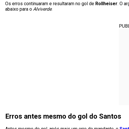
Os erros continuaram e resultaram no gol de
Rollheiser
. O a
abaixo para o
Alviverde
.
PUB
Erros antes mesmo do gol do Santos
Antes mesmo do gol, após mais um erro do mandante, o
San